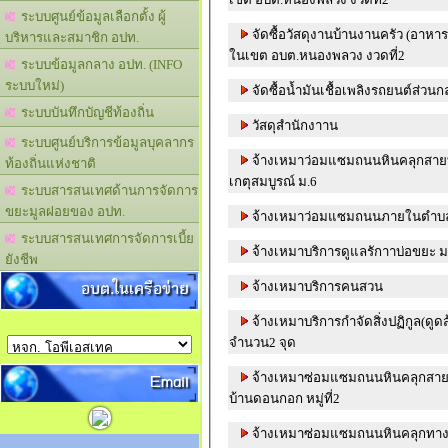
ระบบศูนย์ข้อมูลเลือกตั้ง ผู้
จัดซื้อวัสดุงานบ้านงานครัว (อาหา
บริหารและสมาชิก อปท.
ในเขต อบต.หนองพลวง งวดที่2
ระบบข้อมูลกลาง อปท. (INFO
ระบบใหม่)
จัดซื้อน้ำมันเชื้อเพลิงรถยนต์ส่วนก
ระบบบันทึกบัญชีท้องถิ่น
วัสดุสำนักงาาน
ระบบศูนย์บริการข้อมูลบุคลากร
จ้างเหมาว่อมแซมถนนหินคลุกสายทิ
ท้องถิ่นแห่งชาติ
เกตุสมบูรณ์ ม.6
ระบบสารสนเทศด้านการจัดการ
ขยะมูลฝอยของ อปท.
จ้างเหมาว่อมแซมถนนภายในตำบ
ระบบสารสนเทศการจัดการเบี้ย
จ้างเหมาบริการดูแลรักาาบ่อขยะ ม
ยังชีพ
อบต.ในเครือข่าย
จ้างเหมาบริการคนสวน
จ้างเหมาบริการกำจัดสิ่งปฏิกูล(ดูด
จำนวน2 จุด
Email
จ้างเหมาซ่อมแซมถนนหินคลุกสาย
บ้านดอนกอก หมู่ที่2
จ้างเหมาซ่อมแซมถนนหินคลุกทางเข