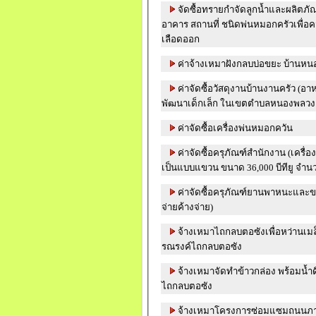
จัดซื้อทรายกำจัดลูกน้ำและผลิตภัณ
อาคาร สถานที่ ชนิดพ่นหมอกครัวเพื่อ
เลือดออก
ค่าจ้างเหมาฝังกลบบ่อขยะ บ้านหนอ
ค่าจัดซื้อวัสดุงานบ้านงานครัว (อา
พัฒนาเด็กเล็ก ในเขตตำบลหนองพลวง งว
ค่าจัดซื้อเครื่องพ่นหมอกควัน
ค่าจัดซื้อครุภัณฑ์สำนักงาน (เครื
เป็นแบบแขวน ขนาด 36,000 บีทียู จำนว
ค่าจัดซื้อครุภัณฑ์ยานพาหนะและขน
จ่ายค้างจ่าย)
จ้างเหมาไถกลบตอซังเพื่อหว่านเ
รณรงค์ไถกลบตอซัง
จ้างเหมาจัดทำข้าวกล่อง พร้อมน้
ไถกลบตอซัง
จ้างเหมาโครงการซ่อมแซมถนนภาย