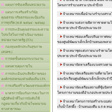
แผนการขับเคลื่อนหน่วยงาน
โครงการรำบวงสรวง ประจำปี 69
แผนการเสริมสร้างวินัย
จ้างเหมารถเพื่อนำนางรำบวงสรว
คุณธรรม จริยธรรมและป้องกัน
จ้างเหมาแต่งกายธิดากาชาดตาม
การทุจริต (พ.ศ. ๒๕๖๔ - ๒๕๖๖)
ประทาย ประจำปีงบประมาณ 69
การประเมินคุณธรรมและความ
โปร่งใสในการดำเนินงานของ
จ้างเหมาซ่อมเครื่องปรับอากาศหม
หน่วยงานภาครัฐ (ITA)
ของศูนย์พัฒนาเด็กเล็กบ้านหนองพลวง
กองทุนหลักประกันสุขภาพ
จ้างเหมาชุดแต่งกายนางรำตามโ
(สปสช.)
ประทาย ประจำปีงบประมาณ 69
การลดขั้นตอนกระบวนงาน
จ้างเหมาจัดหาเครื่องบวงสรวงต
แผนควบคุมภายใน
จ้างเหมาจัดเตรียมสถานที่ตามโคร
การประเมินประสิทธิภาพของ
และนักเรียนศูนย์พัฒนาเด็กเล็กประจำป
องค์กรปกครองส่วนท้องถิ่น LPA
การเสริมสร้างวัฒนธรรมองค์กร
จ้่างเหมาจัดเตรียมสถานที่ซุ้มนิ
โครงการงานของดีอำเภอประทายประจ
มาตรการป้องกันการละเว้นการ
ปฏิบัติหน้าที่ในการบังคับใช้
จ้างเหมาโครงการก่อสร้างระบบส่งน
กฎหมายเกี่ยวกับป้ายโฆษณาบน
เก็บน้ำโสกผึ้ง - บ้านหนองคึม ม.8 ต.ห
ทางสาธารณะ