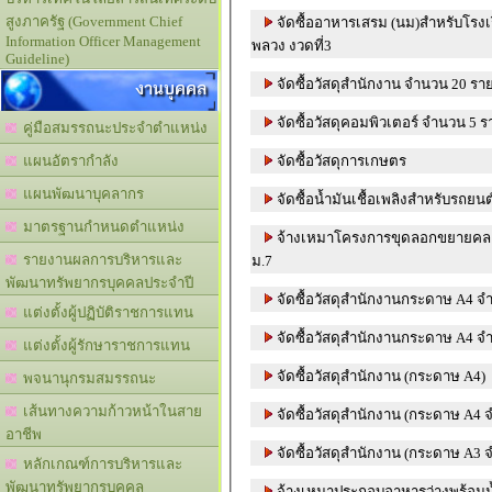
สูงภาครัฐ (Government Chief
จัดซื้ออาหารเสรม (นม)สำหรับโรง
Information Officer Management
พลวง งวดที่3
Guideline)
งานบุคคล
จัดซื้อวัสดุสำนักงาน จำนวน 20 รา
จัดซื้อวัสดุคอมพิวเตอร์ จำนวน 5 
คู่มือสมรรถนะประจำตำแหน่ง
จัดซื้อวัสดุการเกษตร
แผนอัตรากำลัง
แผนพัฒนาบุคลากร
จัดซื้อน้ำมันเชื้อเพลิงสำหรับรถยน
มาตรฐานกำหนดตำแหน่ง
จ้างเหมาโครงการขุดลอกขยายคลอง
รายงานผลการบริหารและ
ม.7
พัฒนาทรัพยากรบุคคลประจำปี
จัดซื้อวัสดุสำนักงานกระดาษ A4 จำ
แต่งตั้งผู้ปฏิบัติราชการแทน
จัดซื้อวัสดุสำนักงานกระดาษ A4 จำ
แต่งตั้งผู้รักษาราชการแทน
จัดซื้อวัสดุสำนักงาน (กระดาษ A4)
พจนานุกรมสมรรถนะ
เส้นทางความก้าวหน้าในสาย
จัดซื้อวัสดุสำนักงาน (กระดาษ A4 จ
อาชีพ
จัดซื้อวัสดุสำนักงาน (กระดาษ A3 
หลักเกณฑ์การบริหารและ
พัฒนาทรัพยากรบุคคล
จ้างเหมาประกอบอาหารว่างพร้อมน