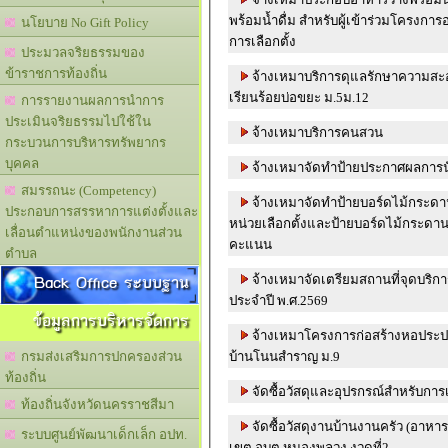
พร้อมน้ำดื่ม สำหรับผู้เข้าร่วมโครงกา
นโยบาย No Gift Policy
การเลือกตั้ง
ประมวลจริยธรรมของ
ข้าราชการท้องถิ่น
จ้างเหมาบริการดุแลรักษาความสะ
เรียนร้อยบ่อขยะ ม.5ม.12
การรายงานผลการนำการ
ประเมินจริยธรรมไปใช้ใน
จ้างเหมาบริการคนสวน
กระบวนการบริหารทรัพยากร
บุคคล
จ้างเหมาจัดทำป้ายประกาศผลการน
สมรรถนะ (Competency)
จ้างเหมาจัดทำป้ายบอร์ดไม้กระดา
ประกอบการสรรหาการแต่งตั้งและ
หน่วยเลือกตั้งและป้ายบอร์ดไม้กระดา
เลื่อนตำแหน่งของพนักงานส่วน
คะแนน
ตำบล
Back Office ระบบฐาน
จ้างเหมาจัดเตรียมสถานที่จุดบริ
ประจำปี พ.ศ.2569
ข้อมูลการบริหารจัดการ
จ้างเหมาโครงการก่อสร้างหอประปา 
บ้านโนนสำราญ ม.9
กรมส่งเสริมการปกครองส่วน
ท้องถิ่น
จัดซื้อวัสดุและอุปรกรณ์สำหรับการเ
ท้องถิ่นจังหวัดนครราชสีมา
จัดซื้อวัสดุงานบ้านงานครัว (อาห
ระบบศูนย์พัฒนาเด็กเล็ก อปท.
เขต อบต.หนองพลวง งวดที่2