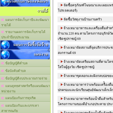
แผนจัดเก็บภาษีและพัฒนา
จัดซื้อครุภัณฑ์โฆษณาและเผยแพร่ (เ
รายได้
โปรเจคเตอร์)
จัดซื้อวัสดุงานบ้านงานครัว
แผนการจัดเก็บภาษีและพัฒนา
รายได้
จ้างเหมาอาหารและเครื่องดื่มสำหรั
รายงานผลการจัดเก็บรายได้
จำนวน 220 คน ตามโครงการอนุรักษ์วัฒ
ประจำปีงบประมาณ
เชิดชูปราชญ์ 69
แผนการจัดซื้อจัดจ้าง
จ้างเหมาจัดสถานที่จุดบริการปร
สงกรานต์ 69
แผนงาน
จ้างเหมาจัดเตรียมสถานที่ตามโคร
ข้อบัญญัติตำบล
ใส่ใจผู้สูงวัย เชิดชูปราชญ์
ข้อบังคับตำบล
จ้างเหมาขุดลอกและฝังกลบบ่อขยะ
ข้อบัญญัติงบประมาณรายจ่าย
จ้างเหมาอาหารว่างพร้อมเครื่ิองดื่
แผนยุทธศาสตร์หรือแผนพัฒนา
ปกครองและนักเรียนศุนย์พัฒนาเด็กเล็
หน่วยงาน
แผนปัองกันการทุจริต
จ้างเหมาอาหารพร้อมน้ำดื่มสำหรับผ
โครงการงานของดีอำเภอประทาย ประ
แผนปัองกันและบรรเทา
สาธารณภัย
จ้างเหมาอาหารพร้อมน้ำดื่มสำหร