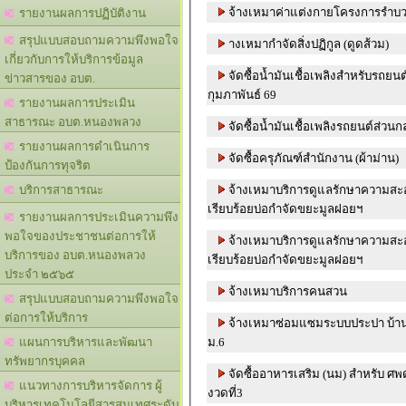
จ้างเหมาค่าแต่งกายโครงการรำบ
รายงานผลการปฏิบัติงาน
สรุปแบบสอบถามความพึงพอใจ
างเหมากำจัดสิ่งปฏิกูล (ดูดส้วม)
เกี่ยวกับการให้บริการข้อมูล
จัดซื้อน้ำมันเชื้อเพลิงสำหรับรถย
ข่าวสารของ อบต.
กุมภาพันธ์ 69
รายงานผลการประเมิน
สาธารณะ อบต.หนองพลวง
จัดซื้อน้ำมันเชื้อเพลิงรถยนต์ส่วนก
รายงานผลการดำเนินการ
จัดซื้อครุภัณฑ์สำนักงาน (ผ้าม่าน)
ป้องกันการทุจริต
จ้างเหมาบริการดูแลรักษาความสะ
บริการสาธารณะ
เรียบร้อยบ่อกำจัดขยะมูลฝอยฯ
รายงานผลการประเมินความพึง
พอใจของประชาชนต่อการให้
จ้างเหมาบริการดูแลรักษาความสะ
บริการของ อบต.หนองพลวง
เรียบร้อยบ่อกำจัดขยะมูลฝอยฯ
ประจำ ๒๕๖๕
จ้างเหมาบริการคนสวน
สรุปแบบสอบถามความพึงพอใจ
ต่อการให้บริการ
จ้างเหมาซ่อมแซมระบบประปา บ้านเ
ม.6
แผนการบริหารและพัฒนา
ทรัพยากรบุคคล
จัดซื้ออาหารเสริม (นม) สำหรับ 
แนวทางการบริหารจัดการ ผู้
งวดที่3
บริหารเทคโนโลยีสารสนเทศระดับ