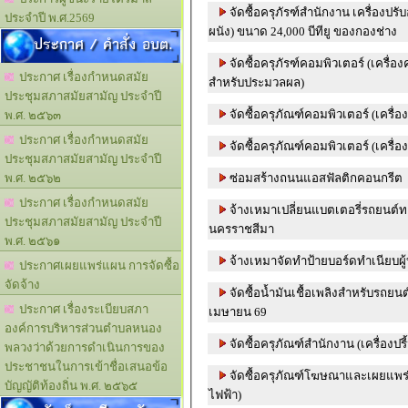
จัดซื้อครุภัรฑ์สำนักงาน เครื่องปร
ประจำปี พ.ศ.2569
ผนัง) ขนาด 24,000 บีทียู ของกองช่าง
ประกาศ / คำสั่ง อบต.
จัดซื้อครุภัรฑ์คอมพิวเตอร์ (เครื่อง
ประกาศ เรื่องกำหนดสมัย
สำหรับประมวลผล)
ประชุมสภาสมัยสามัญ ประจำปี
จัดซื้อครุภัณฑ์คอมพิวเตอร์ (เครื่อ
พ.ศ. ๒๕๖๓
ประกาศ เรื่องกำหนดสมัย
จัดซื้อครุภัณฑ์คอมพิวเตอร์ (เครื่อ
ประชุมสภาสมัยสามัญ ประจำปี
ซ่อมสร้างถนนแอสฟัลติกคอนกรีต
พ.ศ. ๒๕๖๒
ประกาศ เรื่องกำหนดสมัย
จ้างเหมาเปลี่ยนแบตเตอรี่รถยนต์ท
ประชุมสภาสมัยสามัญ ประจำปี
นครราชสีมา
พ.ศ. ๒๕๖๑
จ้างเหมาจัดทำป้ายบอร์ดทำเนียบผู้
ประกาศเผยแพร่แผน การจัดซื้อ
จัดจ้าง
จัดซื้อน้ำมันเชื้อเพลิงสำหรับรถย
ประกาศ เรื่องระเบียบสภา
เมษายน 69
องค์การบริหารส่วนตำบลหนอง
จัดซื้อครุภัณฑ์สำนักงาน (เครื่องปรี
พลวงว่าด้วยการดำเนินการของ
ประชาชนในการเข้าชื่อเสนอข้อ
จัดซื้อครุภัณฑ์โฆษณาและเผยแพร่
บัญญัติท้องถิ่น พ.ศ. ๒๕๖๕
ไฟฟ้า)