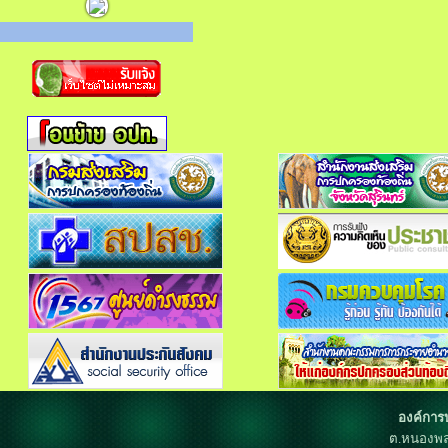
องค์การ
ต.หนองพล