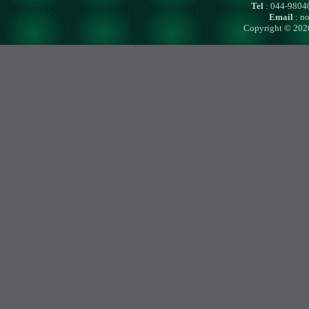
Tel
: 044-980
Email
: n
Copyright © 202