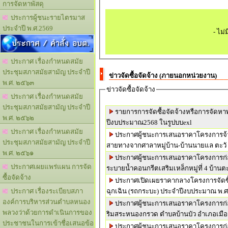
การจัดหาพัสดุ
ประการผู้ชนะรายไตรมาส
ประจำปี พ.ศ.2569
- ไม่
ประกาศ / คำสั่ง อบต.
ประกาศ เรื่องกำหนดสมัย
ประชุมสภาสมัยสามัญ ประจำปี
ข่าวจัดซื้อจัดจ้าง (ภายนอกหน่วยงาน)
พ.ศ. ๒๕๖๓
ข่าวจัดซื้อจัดจ้าง
ประกาศ เรื่องกำหนดสมัย
ประชุมสภาสมัยสามัญ ประจำปี
รายการการจัดซื้อจัดจ้างหรือการจัดหาพ
พ.ศ. ๒๕๖๒
ปีงบประมาณ2568 ในรูปบบexl
ประกาศ เรื่องกำหนดสมัย
ประกาศผู้ชนะการเสนอราคาโครงการจ้าง
ประชุมสภาสมัยสามัญ ประจำปี
สายทางจากศาลาหมู่บ้าน-บ้านนายแล ตะวั
พ.ศ. ๒๕๖๑
ประกาศผู้ชนะการเสนอราคาโครงการก่อ
ประกาศเผยแพร่แผน การจัด
ระบายน้ำคอนกรีตเสริมเหล็กหมู่ที่ 4 บ้าน
ซื้อจัดจ้าง
ประกาศเปิดเผยราคากลางโครงการจัดซ
ฉุกเฉิน (รถกระบะ) ประจำปีงบประมาณ พ.ศ
ประกาศ เรื่องระเบียบสภา
องค์การบริหารส่วนตำบลหนอง
ประกาศผู้ชนะการเสนอราคาโครงการก่อส
พลวงว่าด้วยการดำเนินการของ
ริมสระหนองกรวด ตำบลบ้านบัว อำเภอเมื
ประชาชนในการเข้าชื่อเสนอข้อ
ประกาศผู้ชนะการเสนอราคาโครงการก่อส