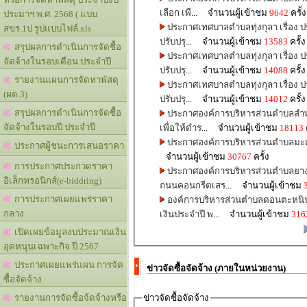
เลือก เพื
... จำนวนผู้เข้าชม
9642
ครั้ง
ประมาฯ พ.ศ. 2568 ( แบบ
ประกาศเทศบาลตำบลทุ่งกุลา เรื่อง ป
สขร.1ป รูปแบบไฟล์.xls
ปรับปรุ
... จำนวนผู้เข้าชม
13583
ครั้ง
สรุปผลการดำเนินการจัดซื้อ
ประกาศเทศบาลตำบลทุ่งกุลา เรื่อง ป
จัดจ้างในรอบเดือน ประจำปี
ปรับปรุ
... จำนวนผู้เข้าชม
14088
ครั้ง
รายงานแผนการจัดหาพัสดุ
ประกาศเทศบาลตำบลทุ่งกุลา เรื่อง ป
(ผด.3)
ปรับปรุ
... จำนวนผู้เข้าชม
14012
ครั้ง
สรุปผลการดำเนินการจัดซื้อ
ประกาศองค์การบริหารส่วนตำบลสำพะ
จัดจ้างในรอบปี ประจำปี
เพื่อให้ดำร
... จำนวนผู้เข้าชม
18113
ประกาศผู้ชนะการเสนอราคา
จำนวนผู้เข้าชม
30767
ครั้ง
การประกาศประกวดราคา
ประกาศองค์การบริหารส่วนตำบลยางค
อิเล็กทรอนิกส์(e-biddring)
ถนนคอนกรีตเสร
... จำนวนผู้เข้าชม
การประกาศเผยแพร่ราคา
องค์การบริหารส่วนตำบลดอนตะหนิน 
กลาง
เงินประจำปี พ
... จำนวนผู้เข้าชม
316
เปิดเผยข้อมูลงบประมาณเงิน
อุดหนุนเฉพาะกิจ ปี 2567
ประกาศเผยแพร่แผน การจัด
ข่าวจัดซื้อจัดจ้าง (ภายในหน่วยงาน)
ซื้อจัดจ้าง
รายงานการจัดซื้อจ้ดจ้างหรือ
ข่าวจัดซื้อจัดจ้าง