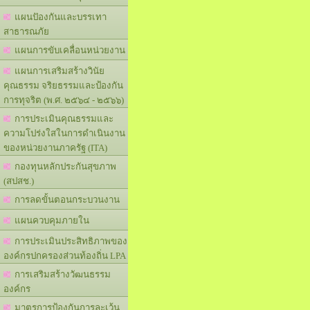
แผนปัองกันและบรรเทา
สาธารณภัย
แผนการขับเคลื่อนหน่วยงาน
แผนการเสริมสร้างวินัย
คุณธรรม จริยธรรมและป้องกัน
การทุจริต (พ.ศ. ๒๕๖๔ - ๒๕๖๖)
การประเมินคุณธรรมและ
ความโปร่งใสในการดำเนินงาน
ของหน่วยงานภาครัฐ (ITA)
กองทุนหลักประกันสุขภาพ
(สปสช.)
การลดขั้นตอนกระบวนงาน
แผนควบคุมภายใน
การประเมินประสิทธิภาพของ
องค์กรปกครองส่วนท้องถิ่น LPA
การเสริมสร้างวัฒนธรรม
องค์กร
มาตรการป้องกันการละเว้น