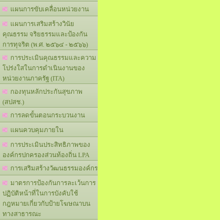
แผนการขับเคลื่อนหน่วยงาน
แผนการเสริมสร้างวินัย
คุณธรรม จริยธรรมและป้องกัน
การทุจริต (พ.ศ. ๒๕๖๔ - ๒๕๖๖)
การประเมินคุณธรรมและความ
โปร่งใสในการดำเนินงานของ
หน่วยงานภาครัฐ (ITA)
กองทุนหลักประกันสุขภาพ
(สปสช.)
การลดขั้นตอนกระบวนงาน
แผนควบคุมภายใน
การประเมินประสิทธิภาพของ
องค์กรปกครองส่วนท้องถิ่น LPA
การเสริมสร้างวัฒนธรรมองค์กร
มาตรการป้องกันการละเว้นการ
ปฏิบัติหน้าที่ในการบังคับใช้
กฎหมายเกี่ยวกับป้ายโฆษณาบน
ทางสาธารณะ