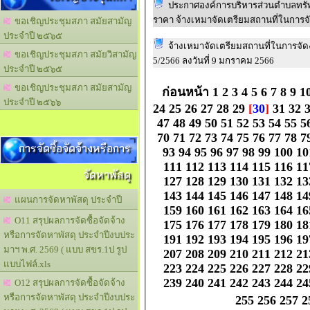
ประกาศองค์การบริหารส่วนตำบลทรัพ
ราคา จ้างเหมาจัดเตรียมสถานที่ในการจ
ขอเชิญประชุมสภา สมัยสามัญ
ประจำปี ๒๕๖๕
จ้างเหมาจัดเตรียมสถานที่ในการจัดงา
ขอเชิญประชุมสภา สมัยวิสามัญ
5/2566 ลงวันที่ 9 มกราคม 2566
ประจำปี ๒๕๖๕
ขอเชิญประชุมสภา สมัยสามัญ
ก่อนหน้า
1
2
3
4
5
6
7
8
9
1
ประจำปี ๒๕๖๖
24
25
26
27
28
29
[
30
]
31
32
47
48
49
50
51
52
53
54
55
5
70
71
72
73
74
75
76
77
78
7
การจัดซื้อจัดจ้างหรือการ
93
94
95
96
97
98
99
100
10
111
112
113
114
115
116
11
จัดหาพัสดุ
127
128
129
130
131
132
13
143
144
145
146
147
148
14
แผนการจัดหาพัสดุ ประจำปี
159
160
161
162
163
164
16
O11 สรุปผลการจัดซื้อจัดจ้าง
175
176
177
178
179
180
18
หรือการจัดหาพัสดุ ประจำปีงบประ
191
192
193
194
195
196
19
มาฯ พ.ศ. 2569 ( แบบ สขร.1ป รูป
207
208
209
210
211
212
21
แบบไฟล์.xls
223
224
225
226
227
228
22
239
240
241
242
243
244
24
O12 สรุปผลการจัดซื้อจัดจ้าง
หรือการจัดหาพัสดุ ประจำปีงบประ
255
256
257
2