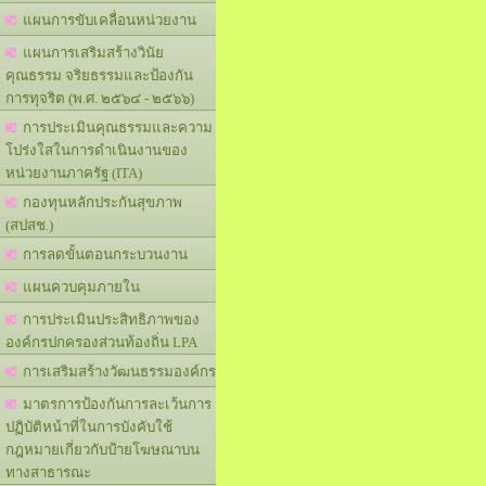
แผนการขับเคลื่อนหน่วยงาน
แผนการเสริมสร้างวินัย
คุณธรรม จริยธรรมและป้องกัน
การทุจริต (พ.ศ. ๒๕๖๔ - ๒๕๖๖)
การประเมินคุณธรรมและความ
โปร่งใสในการดำเนินงานของ
หน่วยงานภาครัฐ (ITA)
กองทุนหลักประกันสุขภาพ
(สปสช.)
การลดขั้นตอนกระบวนงาน
แผนควบคุมภายใน
การประเมินประสิทธิภาพของ
องค์กรปกครองส่วนท้องถิ่น LPA
การเสริมสร้างวัฒนธรรมองค์กร
มาตรการป้องกันการละเว้นการ
ปฏิบัติหน้าที่ในการบังคับใช้
กฎหมายเกี่ยวกับป้ายโฆษณาบน
ทางสาธารณะ