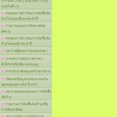
มาฯ พ.ศ. 2568 ( แบบ สขร.1ป รูป
แบบไฟล์.xls
สรุปผลการดำเนินการจัดซื้อจัด
จ้างในรอบเดือน ประจำปี
รายงานแผนการจัดหาพัสดุ
(ผด.3)
สรุปผลการดำเนินการจัดซื้อจัด
จ้างในรอบปี ประจำปี
ประกาศผู้ชนะการเสนอราคา
การประกาศประกวดราคา
อิเล็กทรอนิกส์(e-biddring)
การประกาศเผยแพร่ราคากลาง
เปิดเผยข้อมูลงบประมาณเงิน
อุดหนุนเฉพาะกิจ ปี 2567
ประกาศเผยแพร่แผน การจัดซื้อ
จัดจ้าง
รายงานการจัดซื้อจ้ดจ้างหรือ
การจัดหาพัสดุ
ประการผู้ชนะรายไตรมาส