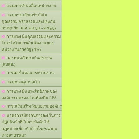
แผนการขับเคลื่อนหน่วยงาน
แผนการเสริมสร้างวินัย
คุณธรรม จริยธรรมและป้องกัน
การทุจริต (พ.ศ. ๒๕๖๔ - ๒๕๖๖)
การประเมินคุณธรรมและความ
โปร่งใสในการดำเนินงานของ
หน่วยงานภาครัฐ (ITA)
กองทุนหลักประกันสุขภาพ
(สปสช.)
การลดขั้นตอนกระบวนงาน
แผนควบคุมภายใน
การประเมินประสิทธิภาพของ
องค์กรปกครองส่วนท้องถิ่น LPA
การเสริมสร้างวัฒนธรรมองค์กร
มาตรการป้องกันการละเว้นการ
ปฏิบัติหน้าที่ในการบังคับใช้
กฎหมายเกี่ยวกับป้ายโฆษณาบน
ทางสาธารณะ