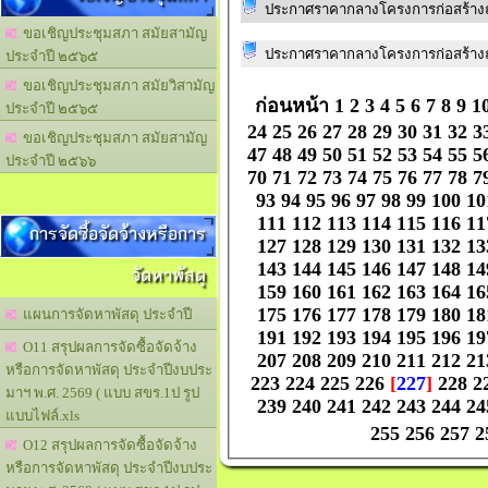
ขอเชิญประชุมสภา สมัยสามัญ
ประจำปี ๒๕๖๕
ขอเชิญประชุมสภา สมัยวิสามัญ
ก่อนหน้า
1
2
3
4
5
6
7
8
9
1
ประจำปี ๒๕๖๕
24
25
26
27
28
29
30
31
32
3
ขอเชิญประชุมสภา สมัยสามัญ
47
48
49
50
51
52
53
54
55
5
ประจำปี ๒๕๖๖
70
71
72
73
74
75
76
77
78
7
93
94
95
96
97
98
99
100
10
111
112
113
114
115
116
11
การจัดซื้อจัดจ้างหรือการ
127
128
129
130
131
132
13
143
144
145
146
147
148
14
จัดหาพัสดุ
159
160
161
162
163
164
16
175
176
177
178
179
180
18
แผนการจัดหาพัสดุ ประจำปี
191
192
193
194
195
196
19
O11 สรุปผลการจัดซื้อจัดจ้าง
207
208
209
210
211
212
21
หรือการจัดหาพัสดุ ประจำปีงบประ
223
224
225
226
[
227
]
228
2
มาฯ พ.ศ. 2569 ( แบบ สขร.1ป รูป
239
240
241
242
243
244
24
แบบไฟล์.xls
255
256
257
2
O12 สรุปผลการจัดซื้อจัดจ้าง
หรือการจัดหาพัสดุ ประจำปีงบประ