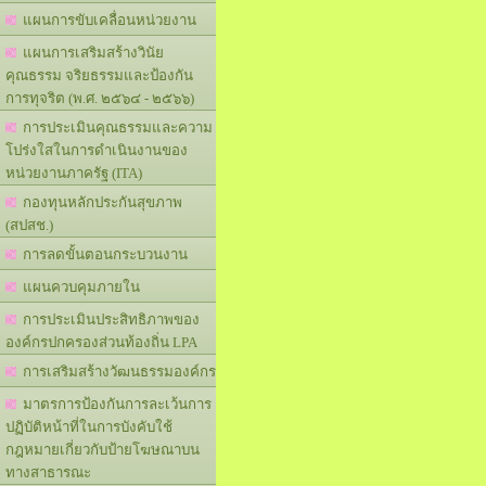
แผนการขับเคลื่อนหน่วยงาน
แผนการเสริมสร้างวินัย
คุณธรรม จริยธรรมและป้องกัน
การทุจริต (พ.ศ. ๒๕๖๔ - ๒๕๖๖)
การประเมินคุณธรรมและความ
โปร่งใสในการดำเนินงานของ
หน่วยงานภาครัฐ (ITA)
กองทุนหลักประกันสุขภาพ
(สปสช.)
การลดขั้นตอนกระบวนงาน
แผนควบคุมภายใน
การประเมินประสิทธิภาพของ
องค์กรปกครองส่วนท้องถิ่น LPA
การเสริมสร้างวัฒนธรรมองค์กร
มาตรการป้องกันการละเว้นการ
ปฏิบัติหน้าที่ในการบังคับใช้
กฎหมายเกี่ยวกับป้ายโฆษณาบน
ทางสาธารณะ