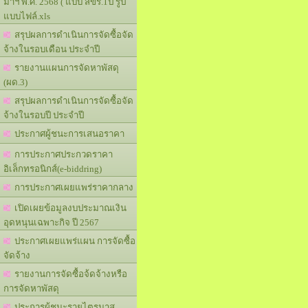
มาฯ พ.ศ. 2568 ( แบบ สขร.1ป รูป
แบบไฟล์.xls
สรุปผลการดำเนินการจัดซื้อจัด
จ้างในรอบเดือน ประจำปี
รายงานแผนการจัดหาพัสดุ
(ผด.3)
สรุปผลการดำเนินการจัดซื้อจัด
จ้างในรอบปี ประจำปี
ประกาศผู้ชนะการเสนอราคา
การประกาศประกวดราคา
อิเล็กทรอนิกส์(e-biddring)
การประกาศเผยแพร่ราคากลาง
เปิดเผยข้อมูลงบประมาณเงิน
อุดหนุนเฉพาะกิจ ปี 2567
ประกาศเผยแพร่แผน การจัดซื้อ
จัดจ้าง
รายงานการจัดซื้อจ้ดจ้างหรือ
การจัดหาพัสดุ
ประการผู้ชนะรายไตรมาส