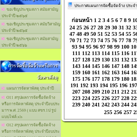
ประกาศแผนการจัดซื้อจัดจ้าง ประจำป
ขอเชิญประชุมสภา สมัยสามัญ
ประจำปี ๒๕๖๕
ก่อนหน้า
1
2
3
4
5
6
7
8
9
1
ขอเชิญประชุมสภา สมัยวิสามัญ
24
25
26
27
28
29
30
31
32
3
ประจำปี ๒๕๖๕
47
48
49
50
51
52
53
54
55
5
ขอเชิญประชุมสภา สมัยสามัญ
70
71
72
73
74
75
76
77
78
7
ประจำปี ๒๕๖๖
93
94
95
96
97
98
99
100
10
111
112
113
114
115
116
11
127
128
129
130
131
132
13
การจัดซื้อจัดจ้างหรือการ
143
144
145
146
147
148
14
159
160
161
162
163
164
16
จัดหาพัสดุ
175
176
177
178
179
180
18
191
192
193
194
195
196
19
แผนการจัดหาพัสดุ ประจำปี
207
208
209
210
211
212
21
223
224
225
226
227
228
22
O11 สรุปผลการจัดซื้อจัดจ้าง
239
240
241
242
243
244
24
หรือการจัดหาพัสดุ ประจำปีงบประ
มาฯ พ.ศ. 2569 ( แบบ สขร.1ป รูป
255
256
257
2
แบบไฟล์.xls
O12 สรุปผลการจัดซื้อจัดจ้าง
หรือการจัดหาพัสดุ ประจำปีงบประ