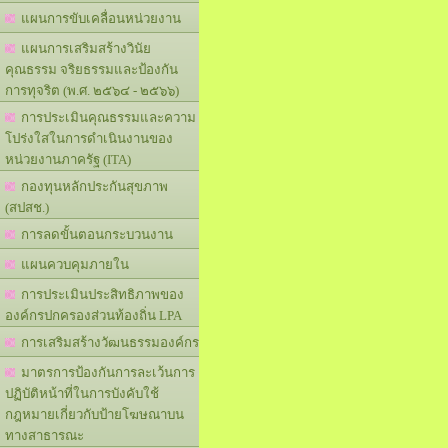
แผนการขับเคลื่อนหน่วยงาน
แผนการเสริมสร้างวินัย
คุณธรรม จริยธรรมและป้องกัน
การทุจริต (พ.ศ. ๒๕๖๔ - ๒๕๖๖)
การประเมินคุณธรรมและความ
โปร่งใสในการดำเนินงานของ
หน่วยงานภาครัฐ (ITA)
กองทุนหลักประกันสุขภาพ
(สปสช.)
การลดขั้นตอนกระบวนงาน
แผนควบคุมภายใน
การประเมินประสิทธิภาพของ
องค์กรปกครองส่วนท้องถิ่น LPA
การเสริมสร้างวัฒนธรรมองค์กร
มาตรการป้องกันการละเว้นการ
ปฏิบัติหน้าที่ในการบังคับใช้
กฎหมายเกี่ยวกับป้ายโฆษณาบน
ทางสาธารณะ