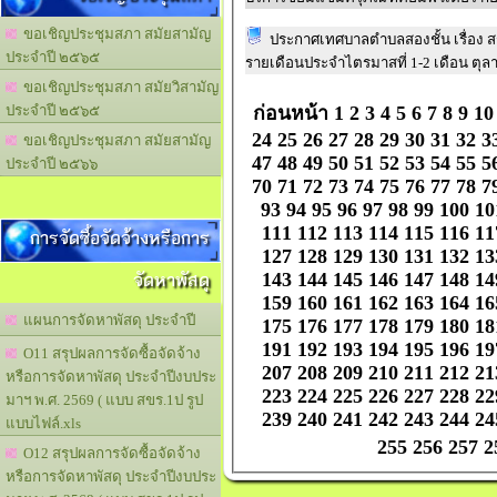
ขอเชิญประชุมสภา สมัยสามัญ
ประกาศเทศบาลตำบลสองชั้น เรื่อง สร
ประจำปี ๒๕๖๕
รายเดือนประจำไตรมาสที่ 1-2 เดือน ตุล
ขอเชิญประชุมสภา สมัยวิสามัญ
ก่อนหน้า
1
2
3
4
5
6
7
8
9
10
ประจำปี ๒๕๖๕
24
25
26
27
28
29
30
31
32
3
ขอเชิญประชุมสภา สมัยสามัญ
47
48
49
50
51
52
53
54
55
5
ประจำปี ๒๕๖๖
70
71
72
73
74
75
76
77
78
7
93
94
95
96
97
98
99
100
10
111
112
113
114
115
116
11
การจัดซื้อจัดจ้างหรือการ
127
128
129
130
131
132
13
จัดหาพัสดุ
143
144
145
146
147
148
14
159
160
161
162
163
164
16
แผนการจัดหาพัสดุ ประจำปี
175
176
177
178
179
180
18
191
192
193
194
195
196
19
O11 สรุปผลการจัดซื้อจัดจ้าง
207
208
209
210
211
212
21
หรือการจัดหาพัสดุ ประจำปีงบประ
223
224
225
226
227
228
22
มาฯ พ.ศ. 2569 ( แบบ สขร.1ป รูป
239
240
241
242
243
244
24
แบบไฟล์.xls
255
256
257
2
O12 สรุปผลการจัดซื้อจัดจ้าง
หรือการจัดหาพัสดุ ประจำปีงบประ