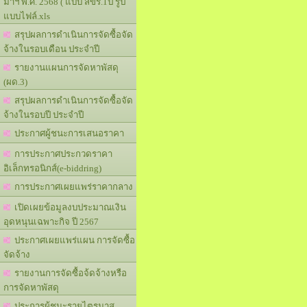
มาฯ พ.ศ. 2568 ( แบบ สขร.1ป รูป
แบบไฟล์.xls
สรุปผลการดำเนินการจัดซื้อจัด
จ้างในรอบเดือน ประจำปี
รายงานแผนการจัดหาพัสดุ
(ผด.3)
สรุปผลการดำเนินการจัดซื้อจัด
จ้างในรอบปี ประจำปี
ประกาศผู้ชนะการเสนอราคา
การประกาศประกวดราคา
อิเล็กทรอนิกส์(e-biddring)
การประกาศเผยแพร่ราคากลาง
เปิดเผยข้อมูลงบประมาณเงิน
อุดหนุนเฉพาะกิจ ปี 2567
ประกาศเผยแพร่แผน การจัดซื้อ
จัดจ้าง
รายงานการจัดซื้อจ้ดจ้างหรือ
การจัดหาพัสดุ
ประการผู้ชนะรายไตรมาส