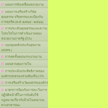
แผนการขับเคลื่อนหน่วยงาน
แผนการเสริมสร้างวินัย
คุณธรรม จริยธรรมและป้องกัน
การทุจริต (พ.ศ. ๒๕๖๔ - ๒๕๖๖)
การประเมินคุณธรรมและความ
โปร่งใสในการดำเนินงานของ
หน่วยงานภาครัฐ (ITA)
กองทุนหลักประกันสุขภาพ
(สปสช.)
การลดขั้นตอนกระบวนงาน
แผนควบคุมภายใน
การประเมินประสิทธิภาพของ
องค์กรปกครองส่วนท้องถิ่น LPA
การเสริมสร้างวัฒนธรรมองค์กร
มาตรการป้องกันการละเว้นการ
ปฏิบัติหน้าที่ในการบังคับใช้
กฎหมายเกี่ยวกับป้ายโฆษณาบน
ทางสาธารณะ