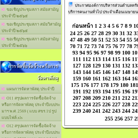
ประกาศองค์การบริหารส่วนตำบลทรัพย
ขอเชิญประชุมสภา สมัยสามัญ
บริการคนงานทั่วไป ประจำเดือนเมษายน
ประจำปี ๒๕๖๕
ขอเชิญประชุมสภา สมัยวิสามัญ
ก่อนหน้า
1
2
3
4
5
6
7
8
9
1
ประจำปี ๒๕๖๕
24
25
26
27
28
29
30
31
32
3
47
48
49
50
51
52
53
54
55
5
ขอเชิญประชุมสภา สมัยสามัญ
70
71
72
73
74
75
76
77
78
7
ประจำปี ๒๕๖๖
93
94
95
96
97
98
99
100
10
111
112
113
114
115
116
11
การจัดซื้อจัดจ้างหรือการ
127
128
129
130
131
132
13
143
144
145
146
147
148
14
จัดหาพัสดุ
159
160
161
162
163
164
16
175
176
177
178
179
180
18
แผนการจัดหาพัสดุ ประจำปี
191
192
193
194
195
196
19
207
208
209
210
211
212
21
O11 สรุปผลการจัดซื้อจัดจ้าง
223
224
225
226
227
228
22
หรือการจัดหาพัสดุ ประจำปีงบประ
239
240
241
242
243
244
24
มาฯ พ.ศ. 2569 ( แบบ สขร.1ป รูป
แบบไฟล์.xls
255
256
257
2
O12 สรุปผลการจัดซื้อจัดจ้าง
หรือการจัดหาพัสดุ ประจำปีงบประ