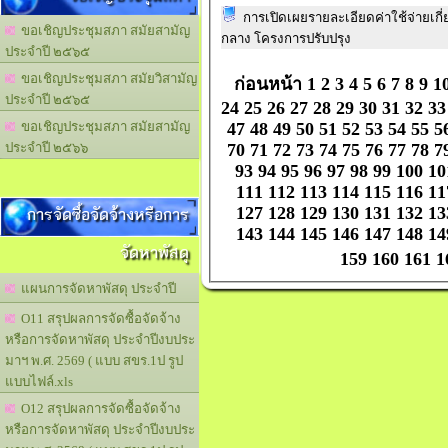
การเปิดเผยรายละเอียดค่าใช้จ่ายเก
ขอเชิญประชุมสภา สมัยสามัญ
กลาง โครงการปรับปรุง
ประจำปี ๒๕๖๕
ขอเชิญประชุมสภา สมัยวิสามัญ
ก่อนหน้า
1
2
3
4
5
6
7
8
9
1
ประจำปี ๒๕๖๕
24
25
26
27
28
29
30
31
32
33
47
48
49
50
51
52
53
54
55
5
ขอเชิญประชุมสภา สมัยสามัญ
70
71
72
73
74
75
76
77
78
7
ประจำปี ๒๕๖๖
93
94
95
96
97
98
99
100
10
111
112
113
114
115
116
11
การจัดซื้อจัดจ้างหรือการ
127
128
129
130
131
132
13
143
144
145
146
147
148
14
จัดหาพัสดุ
159
160
161
1
แผนการจัดหาพัสดุ ประจำปี
O11 สรุปผลการจัดซื้อจัดจ้าง
หรือการจัดหาพัสดุ ประจำปีงบประ
มาฯ พ.ศ. 2569 ( แบบ สขร.1ป รูป
แบบไฟล์.xls
O12 สรุปผลการจัดซื้อจัดจ้าง
หรือการจัดหาพัสดุ ประจำปีงบประ