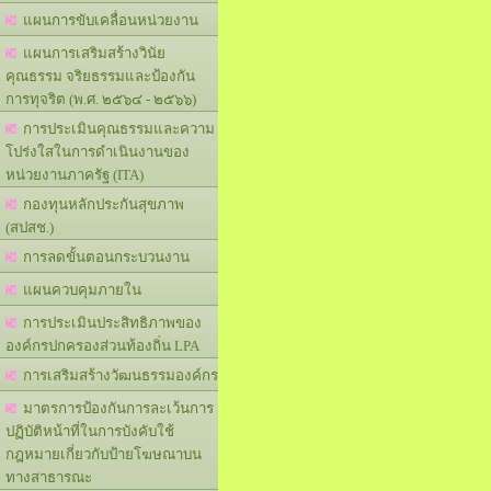
แผนการขับเคลื่อนหน่วยงาน
แผนการเสริมสร้างวินัย
คุณธรรม จริยธรรมและป้องกัน
การทุจริต (พ.ศ. ๒๕๖๔ - ๒๕๖๖)
การประเมินคุณธรรมและความ
โปร่งใสในการดำเนินงานของ
หน่วยงานภาครัฐ (ITA)
กองทุนหลักประกันสุขภาพ
(สปสช.)
การลดขั้นตอนกระบวนงาน
แผนควบคุมภายใน
การประเมินประสิทธิภาพของ
องค์กรปกครองส่วนท้องถิ่น LPA
การเสริมสร้างวัฒนธรรมองค์กร
มาตรการป้องกันการละเว้นการ
ปฏิบัติหน้าที่ในการบังคับใช้
กฎหมายเกี่ยวกับป้ายโฆษณาบน
ทางสาธารณะ