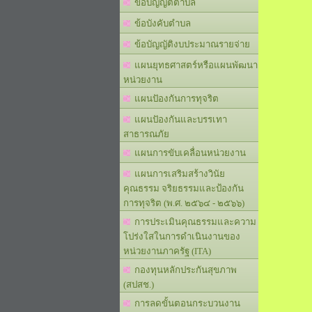
ข้อบัญญัติตำบล
ข้อบังคับตำบล
ข้อบัญญัติงบประมาณรายจ่าย
แผนยุทธศาสตร์หรือแผนพัฒนา
หน่วยงาน
แผนปัองกันการทุจริต
แผนปัองกันและบรรเทา
สาธารณภัย
แผนการขับเคลื่อนหน่วยงาน
แผนการเสริมสร้างวินัย
คุณธรรม จริยธรรมและป้องกัน
การทุจริต (พ.ศ. ๒๕๖๔ - ๒๕๖๖)
การประเมินคุณธรรมและความ
โปร่งใสในการดำเนินงานของ
หน่วยงานภาครัฐ (ITA)
กองทุนหลักประกันสุขภาพ
(สปสช.)
การลดขั้นตอนกระบวนงาน