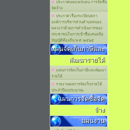
ประกาศเผยแพร่แผน การจัดซื้อ
จัดจ้าง
ประกาศ เรื่องระเบียบสภา
องค์การบริหารส่วนตำบลหนอง
พลวงว่าด้วยการดำเนินการของ
ประชาชนในการเข้าชื่อเสนอข้อ
บัญญัติท้องถิ่น พ.ศ. ๒๕๖๕
แผนจัดเก็บภาษีและ
พัฒนารายได้
แผนการจัดเก็บภาษีและพัฒนา
รายได้
รายงานผลการจัดเก็บรายได้
ประจำปีงบประมาณ
แผนการจัดซื้อจัด
จ้าง
แผนงาน