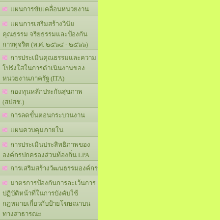
แผนการขับเคลื่อนหน่วยงาน
แผนการเสริมสร้างวินัย
คุณธรรม จริยธรรมและป้องกัน
การทุจริต (พ.ศ. ๒๕๖๔ - ๒๕๖๖)
การประเมินคุณธรรมและความ
โปร่งใสในการดำเนินงานของ
หน่วยงานภาครัฐ (ITA)
กองทุนหลักประกันสุขภาพ
(สปสช.)
การลดขั้นตอนกระบวนงาน
แผนควบคุมภายใน
การประเมินประสิทธิภาพของ
องค์กรปกครองส่วนท้องถิ่น LPA
การเสริมสร้างวัฒนธรรมองค์กร
มาตรการป้องกันการละเว้นการ
ปฏิบัติหน้าที่ในการบังคับใช้
กฎหมายเกี่ยวกับป้ายโฆษณาบน
ทางสาธารณะ