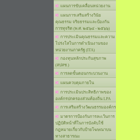
แผนการขับเคลื่อนหน่วยงาน
แผนการเสริมสร้างวินัย
คุณธรรม จริยธรรมและป้องกัน
การทุจริต (พ.ศ. ๒๕๖๔ - ๒๕๖๖)
การประเมินคุณธรรมและความ
โปร่งใสในการดำเนินงานของ
หน่วยงานภาครัฐ (ITA)
กองทุนหลักประกันสุขภาพ
(สปสช.)
การลดขั้นตอนกระบวนงาน
แผนควบคุมภายใน
การประเมินประสิทธิภาพของ
องค์กรปกครองส่วนท้องถิ่น LPA
การเสริมสร้างวัฒนธรรมองค์กร
มาตรการป้องกันการละเว้นการ
ปฏิบัติหน้าที่ในการบังคับใช้
กฎหมายเกี่ยวกับป้ายโฆษณาบน
ทางสาธารณะ