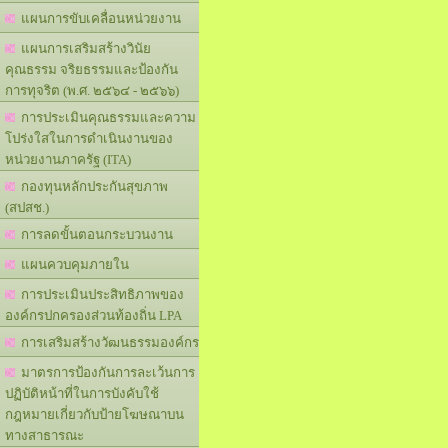
แผนการขับเคลื่อนหน่วยงาน
แผนการเสริมสร้างวินัย
คุณธรรม จริยธรรมและป้องกัน
การทุจริต (พ.ศ. ๒๕๖๔ - ๒๕๖๖)
การประเมินคุณธรรมและความ
โปร่งใสในการดำเนินงานของ
หน่วยงานภาครัฐ (ITA)
กองทุนหลักประกันสุขภาพ
(สปสช.)
การลดขั้นตอนกระบวนงาน
แผนควบคุมภายใน
การประเมินประสิทธิภาพของ
องค์กรปกครองส่วนท้องถิ่น LPA
การเสริมสร้างวัฒนธรรมองค์กร
มาตรการป้องกันการละเว้นการ
ปฏิบัติหน้าที่ในการบังคับใช้
กฎหมายเกี่ยวกับป้ายโฆษณาบน
ทางสาธารณะ