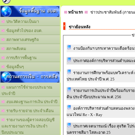
ข้อมูลพื้นฐาน อบต.
หน้าแรก
ข่าวประชาสัมพันธ์ (ภายน
ประวัติความเป็นมา
ข่าวย้อนหลัง
ข้อมูลทั่วไปของ อบต.
ข
สภาพทางเศรษฐกิจ
งานป้องกันฯ บรรเทาความเดือดร้อ
สภาพสังคม
การบริการพื้นฐาน
ข้อมูลอื่นๆ
รายงานการศึกษาพร้อมบทวิเคราะห์ 
สถานะการเงิน - การคลัง
ประเทศไทย ประจำปี พ.ศ. 25
แผนการใช้จ่ายงบประมาณ
รายงานการเงินประจำปีพร้อมกับร
ประจำปี
ดิน ประจำปีงบประมาณ พ.ศ. 256
งบแสดงฐานะการเงิน ประจำปี
องค์การบริหารส่วนตำบลหนองพลวง ปร
รายรับ-รายจ่าย ประจำเดือน
แนวใหม่ Re - X - Ray
รายงานของผู้ตรวจสอบบัญชี
ประกาศเจตนารมณ์ เรื่อง สุจริต โปร
และรายงานการเงิน ประจำ
นครราชสีมา ใสสะอาด 25
ปีงบประมาณ