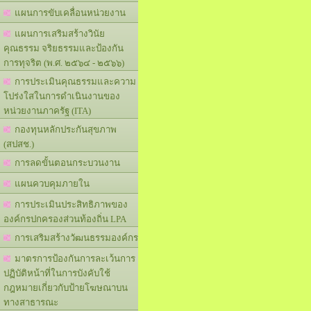
แผนการขับเคลื่อนหน่วยงาน
แผนการเสริมสร้างวินัย
คุณธรรม จริยธรรมและป้องกัน
การทุจริต (พ.ศ. ๒๕๖๔ - ๒๕๖๖)
การประเมินคุณธรรมและความ
โปร่งใสในการดำเนินงานของ
หน่วยงานภาครัฐ (ITA)
กองทุนหลักประกันสุขภาพ
(สปสช.)
การลดขั้นตอนกระบวนงาน
แผนควบคุมภายใน
การประเมินประสิทธิภาพของ
องค์กรปกครองส่วนท้องถิ่น LPA
การเสริมสร้างวัฒนธรรมองค์กร
มาตรการป้องกันการละเว้นการ
ปฏิบัติหน้าที่ในการบังคับใช้
กฎหมายเกี่ยวกับป้ายโฆษณาบน
ทางสาธารณะ