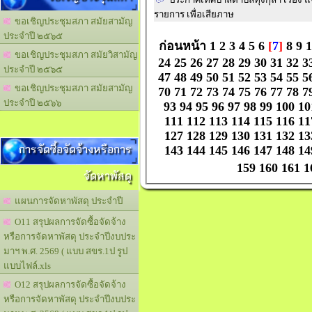
รายการ เพื่อเสียภาษ
ขอเชิญประชุมสภา สมัยสามัญ
ประจำปี ๒๕๖๕
ก่อนหน้า
1
2
3
4
5
6
[
7
]
8
9
1
ขอเชิญประชุมสภา สมัยวิสามัญ
24
25
26
27
28
29
30
31
32
3
ประจำปี ๒๕๖๕
47
48
49
50
51
52
53
54
55
5
ขอเชิญประชุมสภา สมัยสามัญ
70
71
72
73
74
75
76
77
78
7
ประจำปี ๒๕๖๖
93
94
95
96
97
98
99
100
10
111
112
113
114
115
116
11
127
128
129
130
131
132
13
การจัดซื้อจัดจ้างหรือการ
143
144
145
146
147
148
14
159
160
161
1
จัดหาพัสดุ
แผนการจัดหาพัสดุ ประจำปี
O11 สรุปผลการจัดซื้อจัดจ้าง
หรือการจัดหาพัสดุ ประจำปีงบประ
มาฯ พ.ศ. 2569 ( แบบ สขร.1ป รูป
แบบไฟล์.xls
O12 สรุปผลการจัดซื้อจัดจ้าง
หรือการจัดหาพัสดุ ประจำปีงบประ