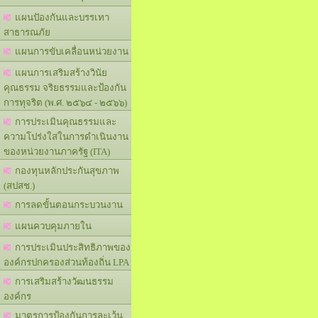
แผนปัองกันและบรรเทา
สาธารณภัย
แผนการขับเคลื่อนหน่วยงาน
แผนการเสริมสร้างวินัย
คุณธรรม จริยธรรมและป้องกัน
การทุจริต (พ.ศ. ๒๕๖๔ - ๒๕๖๖)
การประเมินคุณธรรมและ
ความโปร่งใสในการดำเนินงาน
ของหน่วยงานภาครัฐ (ITA)
กองทุนหลักประกันสุขภาพ
(สปสช.)
การลดขั้นตอนกระบวนงาน
แผนควบคุมภายใน
การประเมินประสิทธิภาพของ
องค์กรปกครองส่วนท้องถิ่น LPA
การเสริมสร้างวัฒนธรรม
องค์กร
มาตรการป้องกันการละเว้น