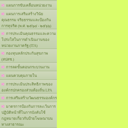
แผนการขับเคลื่อนหน่วยงาน
แผนการเสริมสร้างวินัย
คุณธรรม จริยธรรมและป้องกัน
การทุจริต (พ.ศ. ๒๕๖๔ - ๒๕๖๖)
การประเมินคุณธรรมและความ
โปร่งใสในการดำเนินงานของ
หน่วยงานภาครัฐ (ITA)
กองทุนหลักประกันสุขภาพ
(สปสช.)
การลดขั้นตอนกระบวนงาน
แผนควบคุมภายใน
การประเมินประสิทธิภาพของ
องค์กรปกครองส่วนท้องถิ่น LPA
การเสริมสร้างวัฒนธรรมองค์กร
มาตรการป้องกันการละเว้นการ
ปฏิบัติหน้าที่ในการบังคับใช้
กฎหมายเกี่ยวกับป้ายโฆษณาบน
ทางสาธารณะ