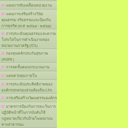
แผนการขับเคลื่อนหน่วยงาน
แผนการเสริมสร้างวินัย
คุณธรรม จริยธรรมและป้องกัน
การทุจริต (พ.ศ. ๒๕๖๔ - ๒๕๖๖)
การประเมินคุณธรรมและความ
โปร่งใสในการดำเนินงานของ
หน่วยงานภาครัฐ (ITA)
กองทุนหลักประกันสุขภาพ
(สปสช.)
การลดขั้นตอนกระบวนงาน
แผนควบคุมภายใน
การประเมินประสิทธิภาพของ
องค์กรปกครองส่วนท้องถิ่น LPA
การเสริมสร้างวัฒนธรรมองค์กร
มาตรการป้องกันการละเว้นการ
ปฏิบัติหน้าที่ในการบังคับใช้
กฎหมายเกี่ยวกับป้ายโฆษณาบน
ทางสาธารณะ