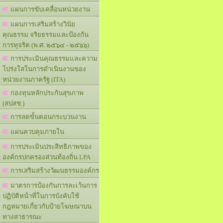
แผนการขับเคลื่อนหน่วยงาน
แผนการเสริมสร้างวินัย
คุณธรรม จริยธรรมและป้องกัน
การทุจริต (พ.ศ. ๒๕๖๔ - ๒๕๖๖)
การประเมินคุณธรรมและความ
โปร่งใสในการดำเนินงานของ
หน่วยงานภาครัฐ (ITA)
กองทุนหลักประกันสุขภาพ
(สปสช.)
การลดขั้นตอนกระบวนงาน
แผนควบคุมภายใน
การประเมินประสิทธิภาพของ
องค์กรปกครองส่วนท้องถิ่น LPA
การเสริมสร้างวัฒนธรรมองค์กร
มาตรการป้องกันการละเว้นการ
ปฏิบัติหน้าที่ในการบังคับใช้
กฎหมายเกี่ยวกับป้ายโฆษณาบน
ทางสาธารณะ