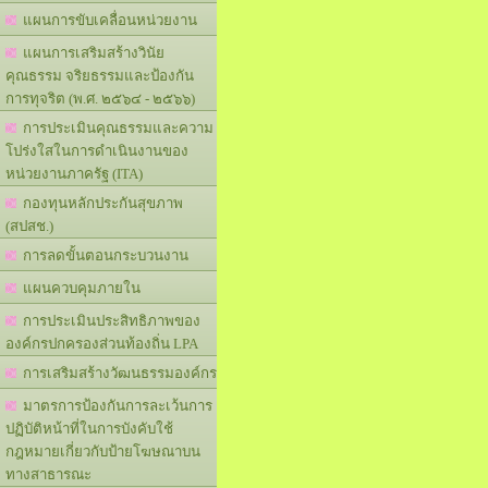
แผนการขับเคลื่อนหน่วยงาน
แผนการเสริมสร้างวินัย
คุณธรรม จริยธรรมและป้องกัน
การทุจริต (พ.ศ. ๒๕๖๔ - ๒๕๖๖)
การประเมินคุณธรรมและความ
โปร่งใสในการดำเนินงานของ
หน่วยงานภาครัฐ (ITA)
กองทุนหลักประกันสุขภาพ
(สปสช.)
การลดขั้นตอนกระบวนงาน
แผนควบคุมภายใน
การประเมินประสิทธิภาพของ
องค์กรปกครองส่วนท้องถิ่น LPA
การเสริมสร้างวัฒนธรรมองค์กร
มาตรการป้องกันการละเว้นการ
ปฏิบัติหน้าที่ในการบังคับใช้
กฎหมายเกี่ยวกับป้ายโฆษณาบน
ทางสาธารณะ