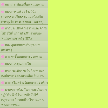
แผนการขับเคลื่อนหน่วยงาน
แผนการเสริมสร้างวินัย
คุณธรรม จริยธรรมและป้องกัน
การทุจริต (พ.ศ. ๒๕๖๔ - ๒๕๖๖)
การประเมินคุณธรรมและความ
โปร่งใสในการดำเนินงานของ
หน่วยงานภาครัฐ (ITA)
กองทุนหลักประกันสุขภาพ
(สปสช.)
การลดขั้นตอนกระบวนงาน
แผนควบคุมภายใน
การประเมินประสิทธิภาพของ
องค์กรปกครองส่วนท้องถิ่น LPA
การเสริมสร้างวัฒนธรรมองค์กร
มาตรการป้องกันการละเว้นการ
ปฏิบัติหน้าที่ในการบังคับใช้
กฎหมายเกี่ยวกับป้ายโฆษณาบน
ทางสาธารณะ