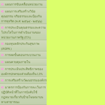
แผนการขับเคลื่อนหน่วยงาน
แผนการเสริมสร้างวินัย
คุณธรรม จริยธรรมและป้องกัน
การทุจริต (พ.ศ. ๒๕๖๔ - ๒๕๖๖)
การประเมินคุณธรรมและความ
โปร่งใสในการดำเนินงานของ
หน่วยงานภาครัฐ (ITA)
กองทุนหลักประกันสุขภาพ
(สปสช.)
การลดขั้นตอนกระบวนงาน
แผนควบคุมภายใน
การประเมินประสิทธิภาพของ
องค์กรปกครองส่วนท้องถิ่น LPA
การเสริมสร้างวัฒนธรรมองค์กร
มาตรการป้องกันการละเว้นการ
ปฏิบัติหน้าที่ในการบังคับใช้
กฎหมายเกี่ยวกับป้ายโฆษณาบน
ทางสาธารณะ