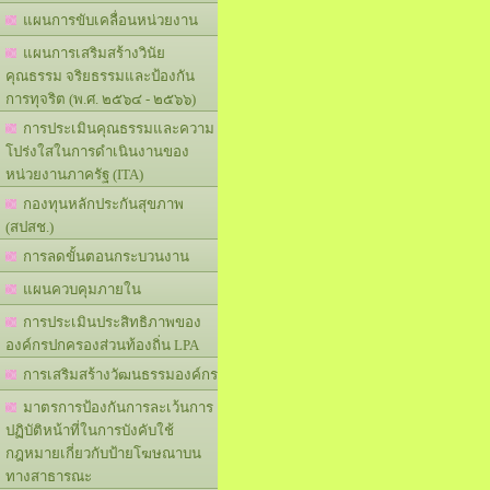
แผนการขับเคลื่อนหน่วยงาน
แผนการเสริมสร้างวินัย
คุณธรรม จริยธรรมและป้องกัน
การทุจริต (พ.ศ. ๒๕๖๔ - ๒๕๖๖)
การประเมินคุณธรรมและความ
โปร่งใสในการดำเนินงานของ
หน่วยงานภาครัฐ (ITA)
กองทุนหลักประกันสุขภาพ
(สปสช.)
การลดขั้นตอนกระบวนงาน
แผนควบคุมภายใน
การประเมินประสิทธิภาพของ
องค์กรปกครองส่วนท้องถิ่น LPA
การเสริมสร้างวัฒนธรรมองค์กร
มาตรการป้องกันการละเว้นการ
ปฏิบัติหน้าที่ในการบังคับใช้
กฎหมายเกี่ยวกับป้ายโฆษณาบน
ทางสาธารณะ