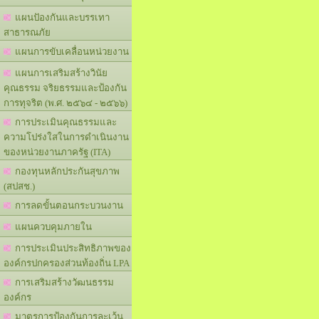
แผนปัองกันและบรรเทา
สาธารณภัย
แผนการขับเคลื่อนหน่วยงาน
แผนการเสริมสร้างวินัย
คุณธรรม จริยธรรมและป้องกัน
การทุจริต (พ.ศ. ๒๕๖๔ - ๒๕๖๖)
การประเมินคุณธรรมและ
ความโปร่งใสในการดำเนินงาน
ของหน่วยงานภาครัฐ (ITA)
กองทุนหลักประกันสุขภาพ
(สปสช.)
การลดขั้นตอนกระบวนงาน
แผนควบคุมภายใน
การประเมินประสิทธิภาพของ
องค์กรปกครองส่วนท้องถิ่น LPA
การเสริมสร้างวัฒนธรรม
องค์กร
มาตรการป้องกันการละเว้น