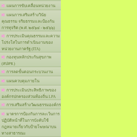
แผนการขับเคลื่อนหน่วยงาน
แผนการเสริมสร้างวินัย
คุณธรรม จริยธรรมและป้องกัน
การทุจริต (พ.ศ. ๒๕๖๔ - ๒๕๖๖)
การประเมินคุณธรรมและความ
โปร่งใสในการดำเนินงานของ
หน่วยงานภาครัฐ (ITA)
กองทุนหลักประกันสุขภาพ
(สปสช.)
การลดขั้นตอนกระบวนงาน
แผนควบคุมภายใน
การประเมินประสิทธิภาพของ
องค์กรปกครองส่วนท้องถิ่น LPA
การเสริมสร้างวัฒนธรรมองค์กร
มาตรการป้องกันการละเว้นการ
ปฏิบัติหน้าที่ในการบังคับใช้
กฎหมายเกี่ยวกับป้ายโฆษณาบน
ทางสาธารณะ